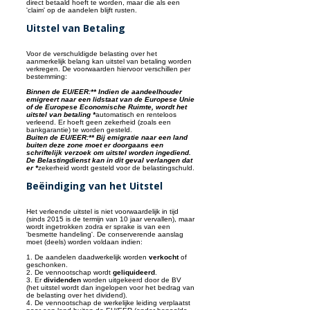
direct betaald hoeft te worden, maar die als een
'claim' op de aandelen blijft rusten.
Uitstel van Betaling
Voor de verschuldigde belasting over het
aanmerkelijk belang kan uitstel van betaling worden
verkregen. De voorwaarden hiervoor verschillen per
bestemming:
Binnen de EU/EER:** Indien de aandeelhouder
emigreert naar een lidstaat van de Europese Unie
of de Europese Economische Ruimte, wordt het
uitstel van betaling *
automatisch en renteloos
verleend. Er hoeft geen zekerheid (zoals een
bankgarantie) te worden gesteld.
Buiten de EU/EER:** Bij emigratie naar een land
buiten deze zone moet er doorgaans een
schriftelijk verzoek om uitstel worden ingediend.
De Belastingdienst kan in dit geval verlangen dat
er *
zekerheid wordt gesteld voor de belastingschuld.
Beëindiging van het Uitstel
Het verleende uitstel is niet voorwaardelijk in tijd
(sinds 2015 is de termijn van 10 jaar vervallen), maar
wordt ingetrokken zodra er sprake is van een
'besmette handeling'. De conserverende aanslag
moet (deels) worden voldaan indien:
1. De aandelen daadwerkelijk worden
verkocht
of
geschonken.
2. De vennootschap wordt
geliquideerd
.
3. Er
dividenden
worden uitgekeerd door de BV
(het uitstel wordt dan ingelopen voor het bedrag van
de belasting over het dividend).
4. De vennootschap de werkelijke leiding verplaatst