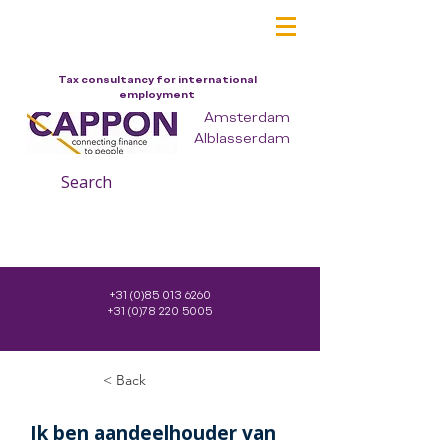
Tax consultancy for international
employment
Amsterdam
Alblasserdam
Search
+31 (0)85 013 6260
+31 (0)78 220 5005
< Back
Ik ben aandeelhouder van