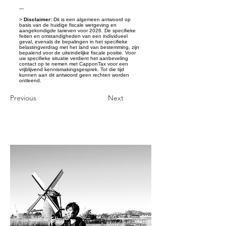
---
>
Disclaimer:
Dit is een algemeen antwoord op
basis van de huidige fiscale wetgeving en
aangekondigde tarieven voor 2026. De specifieke
feiten en omstandigheden van een individueel
geval, evenals de bepalingen in het specifieke
belastingverdrag met het land van bestemming, zijn
bepalend voor de uiteindelijke fiscale positie. Voor
uw specifieke situatie verdient het aanbeveling
contact op te nemen met CapponTax voor een
vrijblijvend kennismakingsgesprek. Tot die tijd
kunnen aan dit antwoord geen rechten worden
ontleend.
Previous
Next