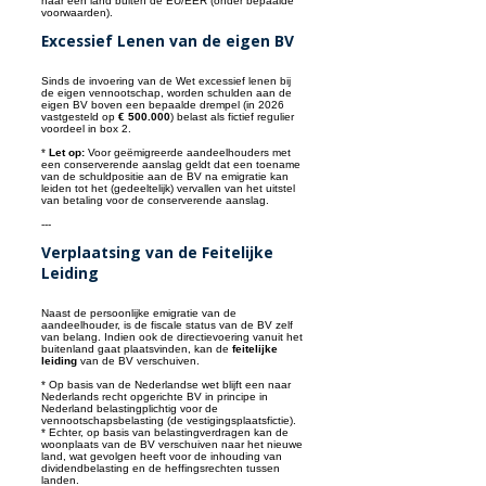
naar een land buiten de EU/EER (onder bepaalde
voorwaarden).
Excessief Lenen van de eigen BV
Sinds de invoering van de Wet excessief lenen bij
de eigen vennootschap, worden schulden aan de
eigen BV boven een bepaalde drempel (in 2026
vastgesteld op
€ 500.000
) belast als fictief regulier
voordeel in box 2.
*
Let op:
Voor geëmigreerde aandeelhouders met
een conserverende aanslag geldt dat een toename
van de schuldpositie aan de BV na emigratie kan
leiden tot het (gedeeltelijk) vervallen van het uitstel
van betaling voor de conserverende aanslag.
---
Verplaatsing van de Feitelijke
Leiding
Naast de persoonlijke emigratie van de
aandeelhouder, is de fiscale status van de BV zelf
van belang. Indien ook de directievoering vanuit het
buitenland gaat plaatsvinden, kan de
feitelijke
leiding
van de BV verschuiven.
* Op basis van de Nederlandse wet blijft een naar
Nederlands recht opgerichte BV in principe in
Nederland belastingplichtig voor de
vennootschapsbelasting (de vestigingsplaatsfictie).
* Echter, op basis van belastingverdragen kan de
woonplaats van de BV verschuiven naar het nieuwe
land, wat gevolgen heeft voor de inhouding van
dividendbelasting en de heffingsrechten tussen
landen.