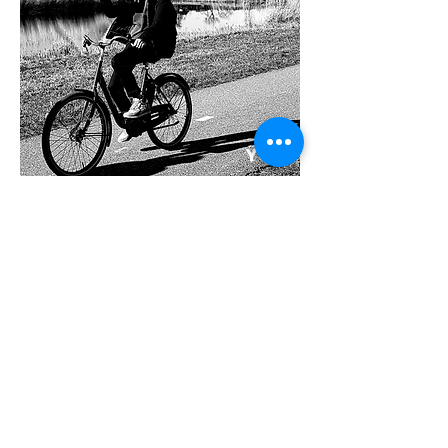
You?
CAPPON TAX
C
appon Tax promotes the interests of
individuals and companies operating
internationally and their employees at national
and international level.
Originally mainly for employees and
companies in the dredging, offshore and cruise
industry, but nowadays also for in- and expats.
ADDRESS