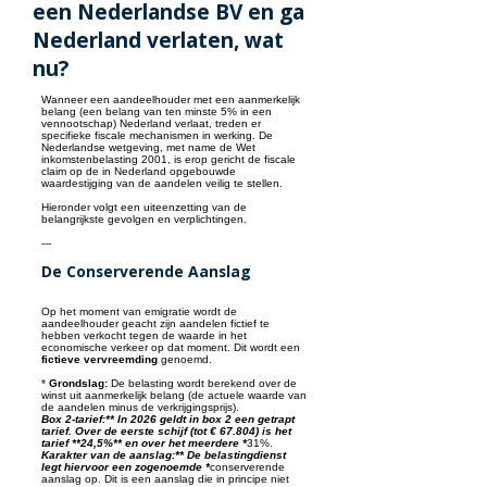
een Nederlandse BV en ga
Nederland verlaten, wat
nu?
Wanneer een aandeelhouder met een aanmerkelijk
belang (een belang van ten minste 5% in een
vennootschap) Nederland verlaat, treden er
specifieke fiscale mechanismen in werking. De
Nederlandse wetgeving, met name de Wet
inkomstenbelasting 2001, is erop gericht de fiscale
claim op de in Nederland opgebouwde
waardestijging van de aandelen veilig te stellen.
Hieronder volgt een uiteenzetting van de
belangrijkste gevolgen en verplichtingen.
---
De Conserverende Aanslag
Op het moment van emigratie wordt de
aandeelhouder geacht zijn aandelen fictief te
hebben verkocht tegen de waarde in het
economische verkeer op dat moment. Dit wordt een
fictieve vervreemding
genoemd.
*
Grondslag:
De belasting wordt berekend over de
winst uit aanmerkelijk belang (de actuele waarde van
de aandelen minus de verkrijgingsprijs).
Box 2-tarief:** In 2026 geldt in box 2 een getrapt
tarief. Over de eerste schijf (tot € 67.804) is het
tarief **24,5%** en over het meerdere *
31%.
Karakter van de aanslag:** De belastingdienst
legt hiervoor een zogenoemde *
conserverende
aanslag op. Dit is een aanslag die in principe niet