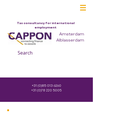
Tax consultancy for international
employment
Amsterdam
Alblasserdam
Search
+31 (0)85 013 6260
+31 (0)78 220 5005
Diensten particulieren