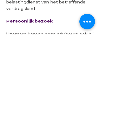
belastingdienst van het betreffende
verdragsland.
Persoonlijk bezoek
Uiteraard komen onze adviseurs ook bij
u thuis; soms is het fijn om bij u thuis
af te spreken. Bijvoorbeeld omdat u (
tijdelijk) slecht ter been of ziek bent of
het u gewoon meer vertrouwen geeft
in een huiselijke omgeving uw verhaal
te doen en uw vragen te stellen.
Geen probleem, wij komen graag bij u
thuis.
Afspraak of aanmelding voor een
thuisbezoek kunt u binnen 3 dagen ( na
aanmelding of afspraak) kosteloos
annuleren of wijzigen. Bent u tijdens de
gemaakte afspraak niet aanwezig dan
zullen wij u de voorrijkosten en