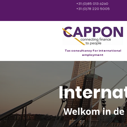
+31 (0)85 013 6260
+31 (0)78 220 5005
Tax consultancy for international
employment
Interna
Welkom in de 