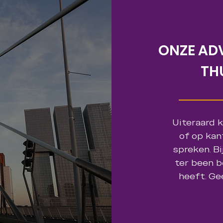
ONZE ADV
TH
Uiteraard 
of op kant
spreken. Bi
ter been b
heeft. Ge