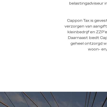
belastingadviseur i
Cappon Tax is gevest
verzorgen van aangif
kleinbedrijf en ZZP’
Daarnaast biedt Cap
geheel ontzorgd wor
woon- en/