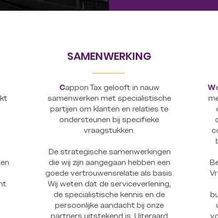
SAMENWERKING
C
appon Tax gelooft in nauw
W
kt
samenwerken met specialistische
me
partijen om klanten en relaties te
ondersteunen bij specifieke
vraagstukken.
c
m
De strategische samenwerkingen
den
die wij zijn aangegaan hebben een
Be
goede vertrouwensrelatie als basis.
Vr
nt
Wij weten dat de serviceverlening,
de specialistische kennis en de
b
persoonlijke aandacht bij onze
partners uitstekend is. Uiteraard
vo