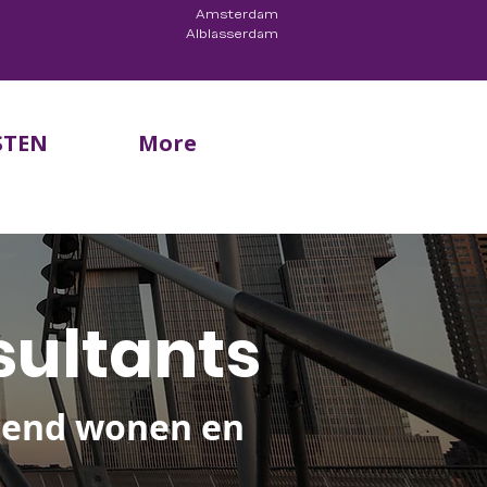
Amsterdam
Alblasserdam
STEN
More
sultants
jdend wonen en