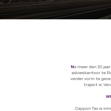
N
a meer dan 20 jaar
advieskantoor te R
verder vorm te geven
traject is. V
Wh
Cappon Tax is inmi