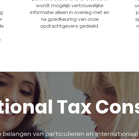
wordt mogelijk vertrouwelijke
uw
ng
informatie alleen in overleg met en
p
er
na goedkeuring van onze
s
de
opdrachtgevers gedeeld.
m
e
tional Tax Con
 belangen van particulieren en internationaal