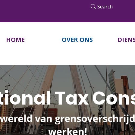
Search
HOME
OVER ONS
DIEN
tional Tax Con
wereld van grensoverschri
werken!