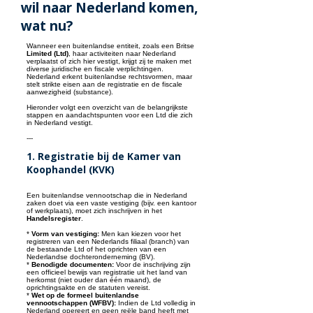
wil naar Nederland komen,
wat nu?
Wanneer een buitenlandse entiteit, zoals een Britse
Limited (Ltd)
, haar activiteiten naar Nederland
verplaatst of zich hier vestigt, krijgt zij te maken met
diverse juridische en fiscale verplichtingen.
Nederland erkent buitenlandse rechtsvormen, maar
stelt strikte eisen aan de registratie en de fiscale
aanwezigheid (substance).
Hieronder volgt een overzicht van de belangrijkste
stappen en aandachtspunten voor een Ltd die zich
in Nederland vestigt.
---
1. Registratie bij de Kamer van
Koophandel (KVK)
Een buitenlandse vennootschap die in Nederland
zaken doet via een vaste vestiging (bijv. een kantoor
of werkplaats), moet zich inschrijven in het
Handelsregister
.
*
Vorm van vestiging:
Men kan kiezen voor het
registreren van een Nederlands filiaal (branch) van
de bestaande Ltd of het oprichten van een
Nederlandse dochteronderneming (BV).
*
Benodigde documenten:
Voor de inschrijving zijn
een officieel bewijs van registratie uit het land van
herkomst (niet ouder dan één maand), de
oprichtingsakte en de statuten vereist.
*
Wet op de formeel buitenlandse
vennootschappen (WFBV):
Indien de Ltd volledig in
Nederland opereert en geen reële band heeft met