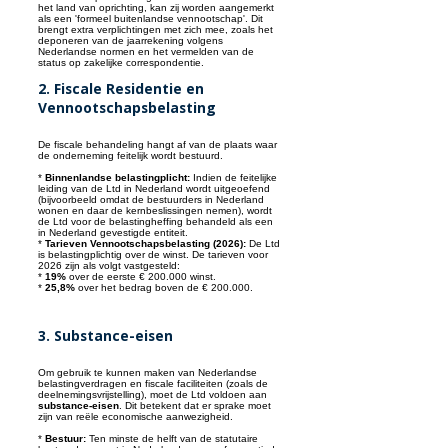
het land van oprichting, kan zij worden aangemerkt
als een 'formeel buitenlandse vennootschap'. Dit
brengt extra verplichtingen met zich mee, zoals het
deponeren van de jaarrekening volgens
Nederlandse normen en het vermelden van de
status op zakelijke correspondentie.
2. Fiscale Residentie en
Vennootschapsbelasting
De fiscale behandeling hangt af van de plaats waar
de onderneming feitelijk wordt bestuurd.
*
Binnenlandse belastingplicht:
Indien de feitelijke
leiding van de Ltd in Nederland wordt uitgeoefend
(bijvoorbeeld omdat de bestuurders in Nederland
wonen en daar de kernbeslissingen nemen), wordt
de Ltd voor de belastingheffing behandeld als een
in Nederland gevestigde entiteit.
*
Tarieven Vennootschapsbelasting (2026):
De Ltd
is belastingplichtig over de winst. De tarieven voor
2026 zijn als volgt vastgesteld:
*
19%
over de eerste € 200.000 winst.
*
25,8%
over het bedrag boven de € 200.000.
3. Substance-eisen
Om gebruik te kunnen maken van Nederlandse
belastingverdragen en fiscale faciliteiten (zoals de
deelnemingsvrijstelling), moet de Ltd voldoen aan
substance-eisen
. Dit betekent dat er sprake moet
zijn van reële economische aanwezigheid.
*
Bestuur:
Ten minste de helft van de statutaire