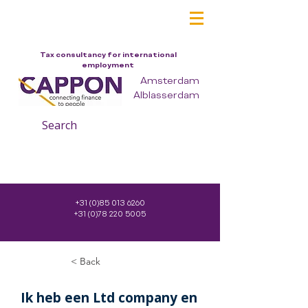
Tax consultancy for international
employment
Amsterdam
Alblasserdam
Search
+31 (0)85 013 6260
+31 (0)78 220 5005
< Back
Ik heb een Ltd company en