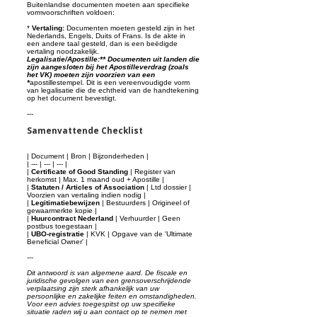
Buitenlandse documenten moeten aan specifieke
vormvoorschriften voldoen:
*
Vertaling:
Documenten moeten gesteld zijn in het
Nederlands, Engels, Duits of Frans. Is de akte in
een andere taal gesteld, dan is een beëdigde
vertaling noodzakelijk.
Legalisatie/Apostille:** Documenten uit landen die
zijn aangesloten bij het Apostilleverdrag (zoals
het VK) moeten zijn voorzien van een
*
apostillestempel. Dit is een vereenvoudigde vorm
van legalisatie die de echtheid van de handtekening
op het document bevestigt.
---
Samenvattende Checklist
| Document | Bron | Bijzonderheden |
| --- | --- | --- |
|
Certificate of Good Standing
| Register van
herkomst | Max. 1 maand oud + Apostille |
|
Statuten / Articles of Association
| Ltd dossier |
Voorzien van vertaling indien nodig |
|
Legitimatiebewijzen
| Bestuurders | Origineel of
gewaarmerkte kopie |
|
Huurcontract Nederland
| Verhuurder | Geen
postbus toegestaan |
|
UBO-registratie
| KVK | Opgave van de 'Ultimate
Beneficial Owner' |
---
Dit antwoord is van algemene aard. De fiscale en
juridische gevolgen van een grensoverschrijdende
verplaatsing zijn sterk afhankelijk van uw
persoonlijke en zakelijke feiten en omstandigheden.
Voor een advies toegespitst op uw specifieke
situatie raden wij u aan contact op te nemen met