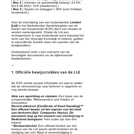
|
Box 2
| Inkomen uit aanmerkelijk belang | 24,5%
(tot € 68.843) / 31% (daarboven) |
|
Box 3
| Sparen en beleggen | 36% (over forfaitair
rendement) |
Voor de inschrijving van een buitenlandse
Limited
(Ltd)
in het Nederlandse Handelsregister van de
Kamer van Koophandel (KVK) dient een dossier te
worden samengesteld. Omdat de Ltd een
rechtspersoon is naar buitenlands recht (meestal het
recht van het Verenigd Koninkrijk of Ierland), gelden
er aanvullende formele eisen ten aanzien van de
bewijsstukken.
Onderstaand vindt u een overzicht van de
benodigde documenten en de bijbehorende
kwaliteitseisen.
---
1. Officiële bewijsstukken van de Ltd
De KVK vereist actuele informatie om vast te stellen
dat de vennootschap naar behoren is opgericht en
nog steeds bestaat.
Akte van oprichting en statuten:
Een kopie van de
oorspronkelijke *Memorandum and Articles of
Association
.
Recent uittreksel (Certificate of Good Standing):**
Een officieel bewijs uit het register van het land
van herkomst (bijv. Companies House). Dit
document mag op het moment van inschrijving in
Nederland doorgaans *
niet ouder zijn dan één
maand.
*
Bestuursbesluit:
Een officieel besluit van het
bestuur van de Ltd waarin wordt besloten tot de
vestiging van een filiaal of nevenvestiging in