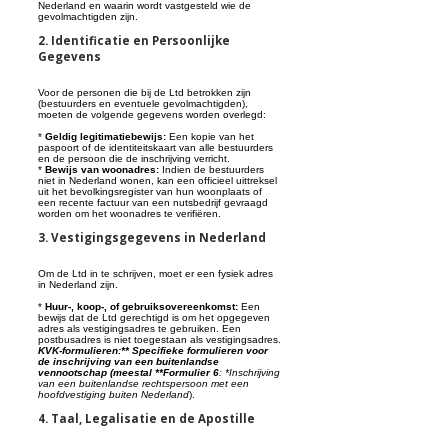
Nederland en waarin wordt vastgesteld wie de
gevolmachtigden zijn.
2. Identificatie en Persoonlijke
Gegevens
Voor de personen die bij de Ltd betrokken zijn
(bestuurders en eventuele gevolmachtigden),
moeten de volgende gegevens worden overlegd:
*
Geldig legitimatiebewijs:
Een kopie van het
paspoort of de identiteitskaart van alle bestuurders
en de persoon die de inschrijving verricht.
*
Bewijs van woonadres:
Indien de bestuurders
niet in Nederland wonen, kan een officieel uittreksel
uit het bevolkingsregister van hun woonplaats of
een recente factuur van een nutsbedrijf gevraagd
worden om het woonadres te verifiëren.
3. Vestigingsgegevens in Nederland
Om de Ltd in te schrijven, moet er een fysiek adres
in Nederland zijn.
*
Huur-, koop-, of gebruiksovereenkomst:
Een
bewijs dat de Ltd gerechtigd is om het opgegeven
adres als vestigingsadres te gebruiken. Een
postbusadres is niet toegestaan als vestigingsadres.
KVK-formulieren:** Specifieke formulieren voor
de inschrijving van een buitenlandse
vennootschap (meestal **Formulier 6
: *Inschrijving
van een buitenlandse rechtspersoon met een
hoofdvestiging buiten Nederland
).
4. Taal, Legalisatie en de Apostille