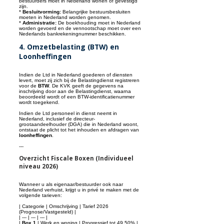
bestuurders moet in Nederland wonen of gevestigd
zijn.
*
Besluitvorming:
Belangrijke bestuursbesluiten
moeten in Nederland worden genomen.
*
Administratie:
De boekhouding moet in Nederland
worden gevoerd en de vennootschap moet over een
Nederlands bankrekeningnummer beschikken.
4. Omzetbelasting (BTW) en
Loonheffingen
Indien de Ltd in Nederland goederen of diensten
levert, moet zij zich bij de Belastingdienst registreren
voor de
BTW
. De KVK geeft de gegevens na
inschrijving door aan de Belastingdienst, waarna
beoordeeld wordt of een BTW-identificatienummer
wordt toegekend.
Indien de Ltd personeel in dienst neemt in
Nederland, inclusief de directeur-
grootaandeelhouder (DGA) die in Nederland woont,
ontstaat de plicht tot het inhouden en afdragen van
loonheffingen
.
---
Overzicht Fiscale Boxen (Individueel
niveau 2026)
Wanneer u als eigenaar/bestuurder ook naar
Nederland verhuist, krijgt u in privé te maken met de
volgende tarieven:
| Categorie | Omschrijving | Tarief 2026
(Prognose/Vastgesteld) |
| --- | --- | --- |
|
Box 1
| Werk en woning | Progressief tot 49,50% |