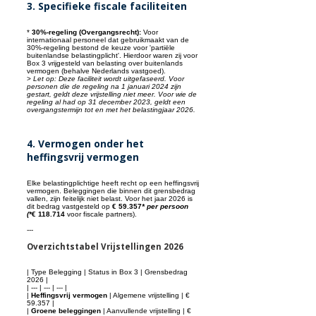
3. Specifieke fiscale faciliteiten
*
30%-regeling (Overgangsrecht):
Voor
internationaal personeel dat gebruikmaakt van de
30%-regeling bestond de keuze voor 'partiële
buitenlandse belastingplicht'. Hierdoor waren zij voor
Box 3 vrijgesteld van belasting over buitenlands
vermogen (behalve Nederlands vastgoed).
>
Let op: Deze faciliteit wordt uitgefaseerd. Voor
personen die de regeling na 1 januari 2024 zijn
gestart, geldt deze vrijstelling niet meer. Voor wie de
regeling al had op 31 december 2023, geldt een
overgangstermijn tot en met het belastingjaar 2026.
4. Vermogen onder het
heffingsvrij vermogen
Elke belastingplichtige heeft recht op een heffingsvrij
vermogen. Beleggingen die binnen dit grensbedrag
vallen, zijn feitelijk niet belast. Voor het jaar 2026 is
dit bedrag vastgesteld op
€ 59.357
* per persoon
(*
€ 118.714
voor fiscale partners).
---
Overzichtstabel Vrijstellingen 2026
| Type Belegging | Status in Box 3 | Grensbedrag
2026 |
| --- | --- | --- |
|
Heffingsvrij vermogen
| Algemene vrijstelling | €
59.357 |
|
Groene beleggingen
| Aanvullende vrijstelling | €