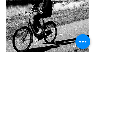
Jij?
CAPPON TAX
C
appon Tax behartigt de belangen van
particulieren en internationaal opererende
bedrijven en hun werknemers op nationaal en
internationaal niveau.
Van oorsprong voornamelijk voor werknemers
en bedrijven in de bagger- , offshore- en cruise-
industrie, maar tegenwoordig uiteraard ook
voor in- en expats.
ADRESSEN