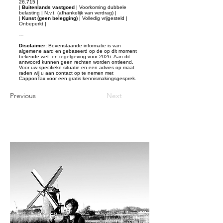
26.715 |
|
Buitenlands vastgoed
| Voorkoming dubbele
belasting | N.v.t. (afhankelijk van verdrag) |
|
Kunst (geen belegging)
| Volledig vrijgesteld |
Onbeperkt |
---
Disclaimer:
Bovenstaande informatie is van
algemene aard en gebaseerd op de op dit moment
bekende wet- en regelgeving voor 2026. Aan dit
antwoord kunnen geen rechten worden ontleend.
Voor uw specifieke situatie en een advies op maat
raden wij u aan contact op te nemen met
CapponTax voor een gratis kennismakingsgesprek.
Previous
Next