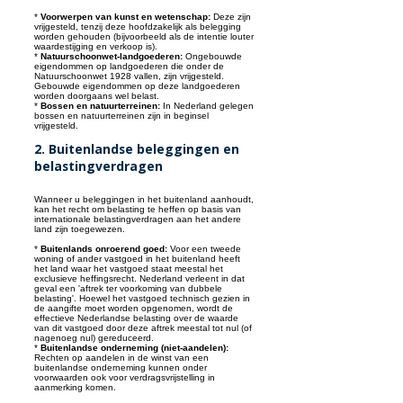
*
Voorwerpen van kunst en wetenschap:
Deze zijn
vrijgesteld, tenzij deze hoofdzakelijk als belegging
worden gehouden (bijvoorbeeld als de intentie louter
waardestijging en verkoop is).
*
Natuurschoonwet-landgoederen:
Ongebouwde
eigendommen op landgoederen die onder de
Natuurschoonwet 1928 vallen, zijn vrijgesteld.
Gebouwde eigendommen op deze landgoederen
worden doorgaans wel belast.
*
Bossen en natuurterreinen:
In Nederland gelegen
bossen en natuurterreinen zijn in beginsel
vrijgesteld.
2. Buitenlandse beleggingen en
belastingverdragen
Wanneer u beleggingen in het buitenland aanhoudt,
kan het recht om belasting te heffen op basis van
internationale belastingverdragen aan het andere
land zijn toegewezen.
*
Buitenlands onroerend goed:
Voor een tweede
woning of ander vastgoed in het buitenland heeft
het land waar het vastgoed staat meestal het
exclusieve heffingsrecht. Nederland verleent in dat
geval een 'aftrek ter voorkoming van dubbele
belasting'. Hoewel het vastgoed technisch gezien in
de aangifte moet worden opgenomen, wordt de
effectieve Nederlandse belasting over de waarde
van dit vastgoed door deze aftrek meestal tot nul (of
nagenoeg nul) gereduceerd.
*
Buitenlandse onderneming (niet-aandelen):
Rechten op aandelen in de winst van een
buitenlandse onderneming kunnen onder
voorwaarden ook voor verdragsvrijstelling in
aanmerking komen.