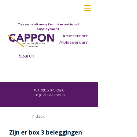
Tax consultancy for international
employment
Amsterdam
Alblasserdam
Search
+31 (0)85 013 6260
+31 (0)78 220 5005
< Back
Zijn er box 3 beleggingen