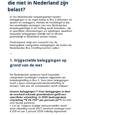
die niet in Nederland zijn
belast?
In het Nederlandse belastingstelsel worden
beleggingen in de regel belast in Box 3 (inkomen uit
sparen en beleggen). Hoewel de hoofdregel is dat
het wereldwijde vermogen van een Nederlandse
belastingplichtige in de heffing wordt betrokken, zijn
er specifieke uitzonderingen en regelingen waardoor
bepaalde beleggingen feitelijk niet of slechts
gedeeltelijk in Nederland worden belast.
Onderstaand volgt een overzicht van de
belangrijkste categorieën beleggingen die buiten de
Nederlandse Box 3-heffing kunnen vallen.
---
1. Vrijgestelde beleggingen op
grond van de wet
De Nederlandse wetgever heeft bepaalde
categorieën bezittingen expliciet vrijgesteld van
belastingheffing in Box 3. Voor deze beleggingen
hoeft u geen vermogensrendementsheffing te
betalen, mits aan de voorwaarden wordt voldaan:
Groene beleggingen:** Voor beleggingen in door
de overheid erkende groenfondsen geldt een
specifieke vrijstelling. In 2026 bedraagt deze
vrijstelling **€ 26.715** per persoon (of *
€ 53.430
voor fiscale partners).
>
Let op: Volgens huidige wetsvoorstellen wordt
deze vrijstelling vanaf 2027 drastisch verlaagd naar
€ 200 en per 1 januari 2028 volledig afgeschaft.